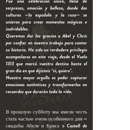
Fue una celebración única, llena de
sorpresas, emoción y belleza, donde dos
culturas —la española y la rusa— se
unieron para crear momentos mágicos e
inolvidables.
Queremos dar las gracias a Abel y Chris
por confiar en nuestro trabajo para contar
su historia. Ha sido un verdadero privilegio
acompañaros en este viaje, desde el Vuelo
1313 que marcó vuestro destino hasta el
gran día en que dijisteis “sí, quiero”.
Nuestro mayor orgullo es poder capturar
emociones auténticas y transformarlas en
recuerdos que durarán toda la vida.
В прошлую субботу мы имели честь
стать частью очень особенного дня —
свадьбы Абеля и Криса в Castell de