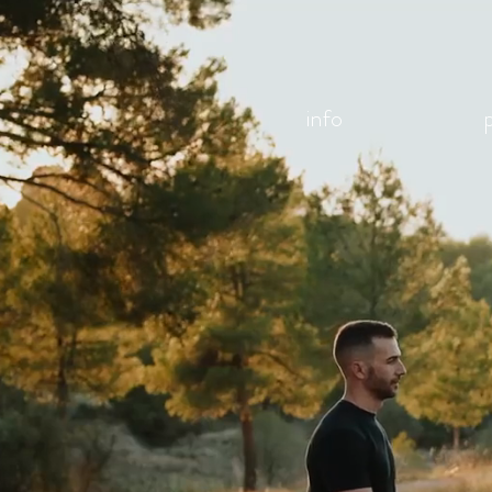
info
p