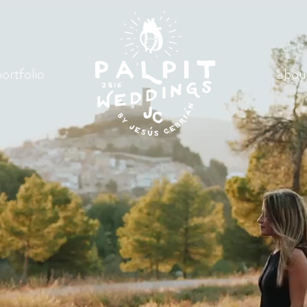
ortfolio
abou