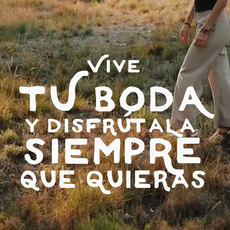
VIvE
TU BODA
y disfrútaLa
SIEmpRe
que Quieras